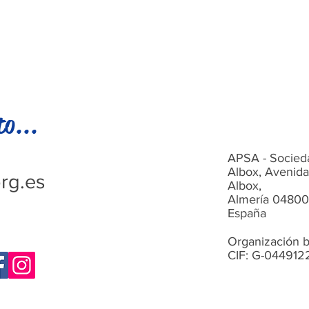
to...
APSA - Socied
Albox, Avenida
rg.es
Albox,
Almería 04800
España
Organización b
CIF: G-044912