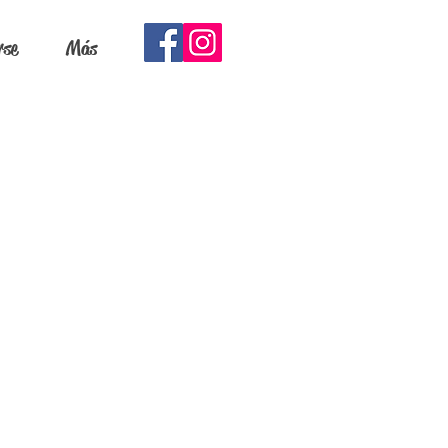
rse
Más